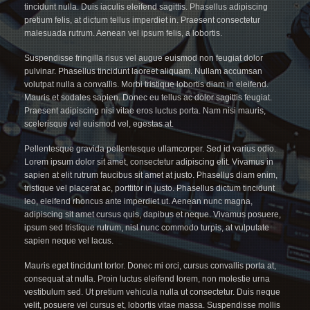
tincidunt nulla. Duis iaculis eleifend sagittis. Phasellus adipiscing
pretium felis, at dictum tellus imperdiet in. Praesent consectetur
malesuada rutrum. Aenean vel ipsum felis, a lobortis.
Suspendisse fringilla risus vel augue euismod non feugiat dolor
pulvinar. Phasellus tincidunt laoreet aliquam. Nullam accumsan
volutpat nulla a convallis. Morbi tristique lobortis diam in eleifend.
Mauris et sodales sapien. Donec eu tellus ac dolor sagittis feugiat.
Praesent adipiscing nisi vitae eros luctus porta. Nam nisi mauris,
scelerisque vel euismod vel, egestas at.
Pellentesque gravida pellentesque ullamcorper. Sed id varius odio.
Lorem ipsum dolor sit amet, consectetur adipiscing elit. Vivamus in
sapien at elit rutrum faucibus sit amet at justo. Phasellus diam enim,
tristique vel placerat ac, porttitor in justo. Phasellus dictum tincidunt
leo, eleifend rhoncus ante imperdiet ut. Aenean nunc magna,
adipiscing sit amet cursus quis, dapibus et neque. Vivamus posuere,
ipsum sed tristique rutrum, nisl nunc commodo turpis, at vulputate
sapien neque vel lacus.
Mauris eget tincidunt tortor. Donec mi orci, cursus convallis porta at,
consequat at nulla. Proin luctus eleifend lorem, non molestie urna
vestibulum sed. Ut pretium vehicula nulla ut consectetur. Duis neque
velit, posuere vel cursus et, lobortis vitae massa. Suspendisse mollis