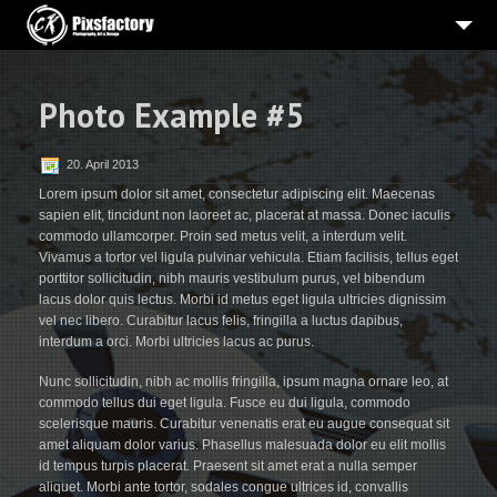
HOME
Photo Example #5
PORTRAITS
BEWERBUNGSBILDER
20. April 2013
HOCHZEIT
Lorem ipsum dolor sit amet, consectetur adipiscing elit. Maecenas
sapien elit, tincidunt non laoreet ac, placerat at massa. Donec iaculis
WERBE-PRODUKTFOTOGRAFIE
commodo ullamcorper. Proin sed metus velit, a interdum velit.
Vivamus a tortor vel ligula pulvinar vehicula. Etiam facilisis, tellus eget
3
PROJEKTE
porttitor sollicitudin, nibh mauris vestibulum purus, vel bibendum
lacus dolor quis lectus. Morbi id metus eget ligula ultricies dignissim
ÜBER MICH
vel nec libero. Curabitur lacus felis, fringilla a luctus dapibus,
interdum a orci. Morbi ultricies lacus ac purus.
IMPRESSUM
Nunc sollicitudin, nibh ac mollis fringilla, ipsum magna ornare leo, at
commodo tellus dui eget ligula. Fusce eu dui ligula, commodo
scelerisque mauris. Curabitur venenatis erat eu augue consequat sit
amet aliquam dolor varius. Phasellus malesuada dolor eu elit mollis
id tempus turpis placerat. Praesent sit amet erat a nulla semper
aliquet. Morbi ante tortor, sodales congue ultrices id, convallis